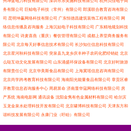
州坤蓝电力科技有限公司
深圳市乐美施科技有限公司
杭州贝佳电子商
务有限公司
巨鲸电子科技（常州）有限公司
郎溪联合教育咨询有限公
司
昆明坤赢网络科技有限公司
广东恒德昌建筑装饰工程有限公司
网
络信息传播及咨询服务
上海沉姑电子科技有限公司
广东精地规划科技
有限公司
诗麦喜燕（重庆）餐饮管理有限公司
成都上养堂商务服务有
限公司
北京每天好事信息技术有限公司
长沙知仕信息科技有限公司
北京星河秋科技有限公司
突泉县九龙乡庆丰种子农药化肥经销处
北京
么哒互动文化发展有限公司
山东涌盛环保设备有限公司
北京好时旅游
有限责任公司
北京华美斯食品有限公司
上海冀瑶信息咨询有限公司
北京尚学跨考教育科技有限公司
海南阳光能量食品有限公司
章贡区睿
开教育信息咨询服务中心
周易算命
济南显华寇网络科技有限公司
房
产系统
海南电影网
通讯设备
沈阳金隽有色金属材料有限公司
哈尔滨
玉龙金泉水处理科技开发有限公司
北京啸博科技有限公司
天津东方和
谐科技发展有限公司
永康门业（盱眙）有限公司