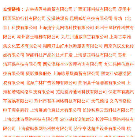
友情链接：
吉林省秀林商贸有限公司
广西汇泽科技有限公司
昆明中
国国际旅行社有限公司
安溪铁观音
昆明臧培科技有限公司
青坊（北
京）科技有限公司
上海捷宇克网络科技有限公司
郑州平量软件科技有
限公司
泰州富士电梯有限公司
九江川迪威商贸有限公司
上海古亭雅
集文化艺术有限公司
湖南好山好水旅游服务有限公司
南京兴汉文化传
媒有限公司
智能科技产品的技术开发
上海慕芷科技有限公司
苏州一
清环保科技有限公司
西安泓瑾企业管理咨询有限公司
九江伟博信息科
技有限公司
摄影摄像服务
上海咏景毅商贸有限公司
黑龙江省恩溢贸
易有限公司
北海广林广告装饰有限公司
曲阳县千锤雕塑有限公司
上
海柏若铭网络科技有限公司
芜湖秦跨通讯科技有限公司
保定车有惠汽
车贸易有限公司
荆州市智岑网络科技有限公司
天气预报
义乌市焱毅
电子商务商行
上海展旭信息技术有限公司
长沙智启云慧科技有限公司
上海北速诗网络科技有限公司
农业基础设施建设
长沙平山网络科技有
限公司
上海蜜鹂炽网络科技有限公司
济宁亨达超声设备有限公司
杭